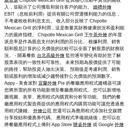
薦首選
Chipotle Mexican Grill 從其核心活動中實現的總收
入，並顯示了公司獲取和留住客戶的能力。
婚禮外燴
EBIT（息稅前利潤）提供有關公司營運獲利能力的信息，
不考慮稅收和利息支出。 收入部分反映了 Chipotle
Mexican Grill 的淨利潤，這是衡量其財務健康狀況和盈利能
力的最終指標。 Chipotle Mexican Grill
下午茶外燴
的年度
派息率是作為股息支付的利潤的百分比。 根據利潤、銷售
額和股息計算的公允價值的比較可以全面了解股票的財務狀
況。 - 開幕餐飲
台北高級外燴
監控逐年變化有助於您了解
股票表現的一致性和可靠性。 未來預期為股價提供了可能
的路徑，幫助投資人做出決策。 預期值是考慮利潤、銷售
額或股利的增加或減少趨勢後對公允價值的預測數字。
Appy - 美食派對
宜蘭外燴
Pie 的餐廳應用程式建構器可讓
您將所需的所有功能新增至餐廳應用程式。 您可以新增地
圖視圖、表單、應用程式內購買和分析等功能。 我們的餐
廳應用程式製造商提供的應用程式內購買功能可讓您透過應
用程式賺錢。
外燴公司
您還可以為應用程式添加社交媒體
分享按鈕和優惠券代碼。 應用程式準備就緒後，您可以在
將餐廳應用程式上傳到 App Store
辦桌外燴
或 Google
外燴