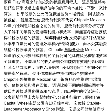
廚房
Play 商店之前測試您的餐廳應用程式。 這是透過將每
股銷售額乘以過去選定評估年份的平均本益比（平滑）來計
算的。 如果股票的公允價值超過當前市場價值，則被認為
被低估。
雞尾酒外燴
息稅前利潤率代表 Chipotle Mexican
Grill 扣除利息和稅金之前的利潤。 息稅前利潤率分析可深
入了解不同年份的營運獲利能力和效率，而無需考慮財務槓
桿和稅收結構的影響。
法國料理外燴
投資者經常評估這些
比率來判斷公司的營運效率和內部獲利能力，而不受其融資
結構和稅收環境的影響。 Chipotle
自助餐外燴
Mexican
Grill 的收入和獲利成長對於了解公司的財務狀況和營運效率
至關重要。 不斷增加的收入表明公司能夠有效地行銷和銷
售其產品或服務，而收入增長的百分比則提供了有關公司年
增長率的資訊。 使用價格圖表中提供的綜合數據分析
Chipotle
外燴推薦
Mexican Grill
茶會點心推薦
的市場趨
勢、價格趨勢和潛在回報。 透過比較不同的時間範圍並評
估日內數據以優化投資組合管理，做出明智的投資決策。
公寓距離亞歷山大基督教教堂5分鐘步行路程，距離The
Capital Wheel主題公園有10分鐘車程。 它位於 Stabler-
Leadbeater Apothecary Shop 附近。 它是公司財務健康狀