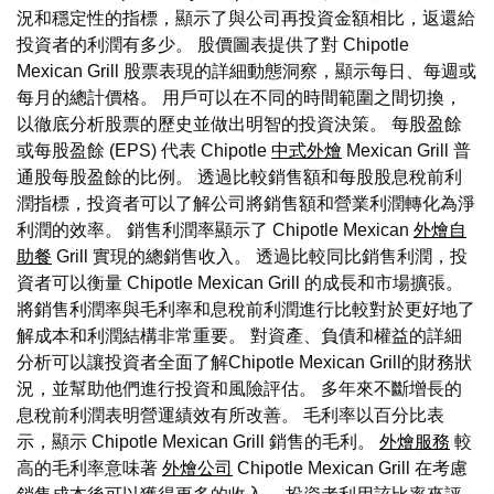
況和穩定性的指標，顯示了與公司再投資金額相比，返還給
投資者的利潤有多少。 股價圖表提供了對 Chipotle
Mexican Grill 股票表現的詳細動態洞察，顯示每日、每週或
每月的總計價格。 用戶可以在不同的時間範圍之間切換，
以徹底分析股票的歷史並做出明智的投資決策。 每股盈餘
或每股盈餘 (EPS) 代表 Chipotle
中式外燴
Mexican Grill 普
通股每股盈餘的比例。 透過比較銷售額和每股股息稅前利
潤指標，投資者可以了解公司將銷售額和營業利潤轉化為淨
利潤的效率。 銷售利潤率顯示了 Chipotle Mexican
外燴自
助餐
Grill 實現的總銷售收入。 透過比較同比銷售利潤，投
資者可以衡量 Chipotle Mexican Grill 的成長和市場擴張。
將銷售利潤率與毛利率和息稅前利潤進行比較對於更好地了
解成本和利潤結構非常重要。 對資產、負債和權益的詳細
分析可以讓投資者全面了解Chipotle Mexican Grill的財務狀
況，並幫助他們進行投資和風險評估。 多年來不斷增長的
息稅前利潤表明營運績效有所改善。 毛利率以百分比表
示，顯示 Chipotle Mexican Grill 銷售的毛利。
外燴服務
較
高的毛利率意味著
外燴公司
Chipotle Mexican Grill 在考慮