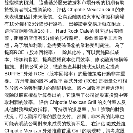
餘指標的預測。 這些基於歷史數據和市場分析的預期有助
於投資者制定投資策略、評估 Chipotle Mexican Grill 的未
來表現並估計未來股價。 公寓距離奧伯火車站和協和廣場
有10分鐘和25分鐘步行路程。 巴黎證券交易所就在附近，
羅浮宮距離酒店1公里。 Hard Rock Cafe的廚房提供美國
菜，距離酒店僅有5分鐘的步行路程。 餐飲業競爭非常激
烈，為了增加利潤，您需要確保您的業務受到關注。 為了
提高ROE（股本回報率），除其他外，可以實施降低成
本、增加銷售額、提高股權資本使用效率、修改融資結構等
措施。 對於公司來說，徹底審查其財務狀況以確定提高
BUFFET外燴
ROE（股本回報率）的最佳策略行動非常重
要。 方舟餐廳的股本回報率
歐式外燴
(ROE) 是衡量公司相
對於股本的獲利能力的關鍵指標。 股本回報率是透過淨利
潤除以股東權益計算得出的，它說明了公司從股東投資中獲
取利潤的效率。 評估 Chipotle Mexican Grill 的支付率以及
其他財務和績效指標。 可持續的派息率，加上強勁的財務
狀況，可以顯示可靠的股息支付。 然而，非常高的比率也
可能表明該公司對未來成長的投資不足。 在評估
歐式外燴
Chipotle Mexican
外燴推薦首選
Grill 的表現時，請考慮股