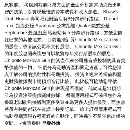
息數據。 考慮到其他財務方面的全面分析將幫助您做出明
智的決策，以實現最佳的資本成長和收入創造。 Shaw's
Crab House 壽司吧距離酒店有8分鐘步行路程。 Drouot
Luxe
到府外燴
Apartman 公寓距離 Quatre
歐式外燴
Septembre
外燴廚房
地鐵站有 5 分鐘步行路程，方便您前
往巴黎的其他地方。 目前無法計算Chipotle Mexican Grill
的股息，或者該公司不支付股息。 Chipotle Mexican Grill
的年度股息圖表讓您可以概覽每年支付給股東的股息。
Chipotle Mexican Grill 的資產代表公司擁有或控制的具有貨
幣價值的一切。 它們分為流動資產和固定資產，可讓您深
入了解公司的流動性和長期投資。 投資者經常將當前和歷
史財務數據與市場預期進行比較。 此比較可協助您評估
Chipotle Mexican Grill 的表現是否優於、低於或超出預期，
並為投資決策提供關鍵數據。 餐廳應用程式可確保您作為
餐廳老闆能夠接觸到更多受眾並為更多人提供服務，而無需
將所有時間都花在電話上接受訂單。 線上訂餐應用程式可
協助餐廳實現各種流程的自動化，同時幾乎不留任何出錯的
空間。
- 會議餐點
早餐外燴