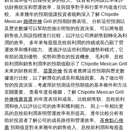
銷售成本後可以獲得更多的收入。 投資者利用該比率來評
估財務狀況和營運效率，並與競爭對手和行業平均值進行比
較。 未來幾年的預期值讓投資者能夠深入了解 Chipotle
Mexican
婚禮外燴
Grill 的預期財務表現。 分析這些預測以
及歷史數據可以幫助您做出明智的投資決策。 可以將每股
銷售收入與該指標進行比較，以評估公司將銷售額轉化為利
潤的效率。 多年來每股股息稅前利潤的持續成長凸顯了營
運效率和獲利能力。 透過評估這些利潤的趨勢和模式，它
有助於識別優勢、劣勢和潛在的投資機會。 毛利率、息稅
前利潤和銷售利潤率的預期值顯示了 Chipotle Mexican Grill
未來的財務前景。
苗栗外燴
投資者應將這些預期與歷史數
據進行比較，以了解潛在的成長和風險因素。 為了做出明
智的投資決策，考慮用於預測這些預期值的基本條件和方法
至關重要。 查看年度長條圖，了解 Chipotle Mexican Grill
外燴推薦首選
的年度表現和成長。 比較銷售額、息稅前利
潤和收入以評估公司的效率和獲利能力。 與上一年相比更
高的息稅前利潤表明營運效率有所提高。 逐年比較分析有
助於投資者了解公司的成長路徑和營運效率。
茶會點心推
薦
預期值是對未來幾年的銷售收入、息稅前利潤和每股盈