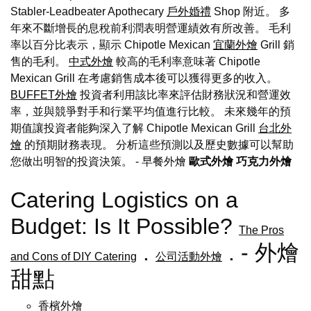
Stabler-Leadbeater Apothecary
戶外婚禮
Shop 附近。 多
年來不斷增長的息稅前利潤表明營運績效有所改善。 毛利
率以百分比表示，顯示 Chipotle Mexican
宜蘭外燴
Grill 銷
售的毛利。
中式外燴
較高的毛利率意味著 Chipotle
Mexican Grill 在考慮銷售成本後可以獲得更多的收入。
BUFFET外燴
投資者利用該比率來評估財務狀況和營運效
率，並與競爭對手和行業平均值進行比較。 未來幾年的預
期值讓投資者能夠深入了解 Chipotle Mexican Grill
台北外
燴
的預期財務表現。 分析這些預測以及歷史數據可以幫助
您做出明智的投資決策。
- 早餐外燴
歐式外燴
巧克力外燴
Catering Logistics on a
Budget: Is It Possible?
The Pros
.
. - 外燴
and Cons of DIY Catering
公司活動外燴
甜點
香檳外燴