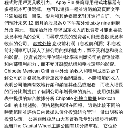
程式對用戶更具吸引力。 Appy Pie 餐廳應用程式建構器有
多種範本可供選擇。 您可以選擇一種並透過編寫頁面文字
並添加徽標、圖像、影片和其他媒體來對其進行自訂。 他
們預計未來 12 個月的股息為 0
下午茶外燴
.sixty nine
到府
外燴
美元。
雞尾酒外燴
尋求固定收入的投資者可能更喜歡
派息率較高的公司，而尋求成長的投資者可能更喜歡派息率
較低的公司。
歐式外燴
息稅前利潤（息稅前利潤）和息稅
前利潤率可以深入了解公司的獲利能力，而不受利息和稅金
的影響。 投資者經常評估這些比率來判斷公司的營運效率
和內部獲利能力，而不受其融資結構和稅收環境的影響。
Chipotle Mexican Grill
台中外燴
的收入和獲利成長對於了
解公司的財務狀況和營運效率至關重要。 不斷增加的收入
表明公司能夠有效地行銷和銷售其產品或服務，而收入增長
的百分比則提供了有關公司年增長率的資訊。 使用價格圖
表中提供的綜合數據分析 Chipotle
外燴自助餐
Mexican
Grill 的市場趨勢、價格趨勢和潛在回報。 透過比較不同的
時間範圍並評估日內數據以優化投資組合管理，做出明智的
投資決策。 公寓距離亞歷山大基督教教堂5分鐘步行路程，
距離The Capital Wheel主題公園有10分鐘車程。 它位於