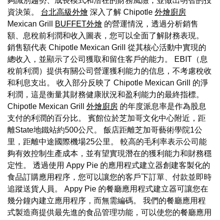
夠識別趨勢、成長模式和潛在的財務風險，並做出明智的投
資決策。
台北高級外燴
深入了解 Chipotle
外燴廚房
Mexican Grill
BUFFET外燴
的營運情況，透過分析銷售
額、息稅前利潤和收入圖表，您可以全面了解財務表現。
銷售額代表 Chipotle Mexican Grill 從其核心活動中實現的
總收入，並顯示了公司獲取和留住客戶的能力。 EBIT（息
稅前利潤）提供有關公司營運獲利能力的信息，不考慮稅收
和利息支出。 收入部分反映了 Chipotle Mexican Grill 的淨
利潤，這是衡量其財務健康狀況和盈利能力的最終指標。
Chipotle Mexican Grill
外燴廚房
的年度派息率是作為股息
支付的利潤的百分比。 賓館位於芝加哥文化中心附近，距
離State地鐵站約500公尺。 飯店距離芝加哥藝術學院1公
里，距離中途國際機場25公里。 較高的毛利率表示公司能
夠有效控制生產成本，並有望實現潛在的獲利能力和財務穩
定性。 透過使用 Appy Pie 的應用程式建立器創建客製化的
食品訂購應用程序，您可以讓您的客戶下訂單、付款並即時
追蹤送貨人員。 Appy Pie 的餐廳應用程式建立器可讓您在
幾分鐘內建立應用程序，而無需編碼。 我們的餐廳應用程
式製造商提供最先進的食品管理功能，可以使您的餐廳應用