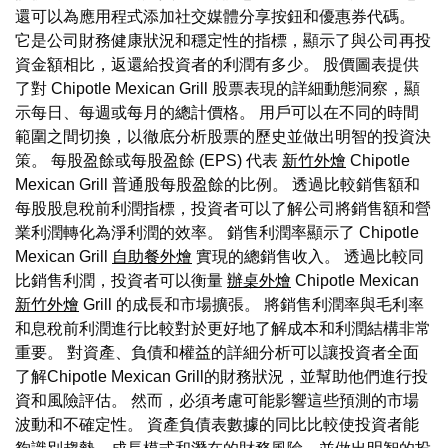
還可以為應用程式添加社交媒體分享按鈕和優惠券代碼。
它是公司財務健康狀況和穩定性的指標，顯示了與公司再投
資金額相比，返還給投資者的利潤有多少。 股價圖表提供
了對 Chipotle Mexican Grill 股票表現的詳細動態洞察，顯
示每日、每週或每月的總計價格。 用戶可以在不同的時間
範圍之間切換，以徹底分析股票的歷史並做出明智的投資決
策。 每股盈餘或每股盈餘 (EPS) 代表
新竹外燴
Chipotle
Mexican Grill 普通股每股盈餘的比例。 透過比較銷售額和
每股股息稅前利潤指標，投資者可以了解公司將銷售額和營
業利潤轉化為淨利潤的效率。 銷售利潤率顯示了 Chipotle
Mexican Grill
自助餐外燴
實現的總銷售收入。 透過比較同
比銷售利潤，投資者可以衡量
辦桌外燴
Chipotle Mexican
新竹外燴
Grill 的成長和市場擴張。 將銷售利潤率與毛利率
和息稅前利潤進行比較對於更好地了解成本和利潤結構非常
重要。 對資產、負債和權益的詳細分析可以讓投資者全面
了解Chipotle Mexican Grill的財務狀況，並幫助他們進行投
資和風險評估。 然而，必須考慮可能影響這些預測的市場
波動和不確定性。 資產負債表數據的同比比較使投資者能