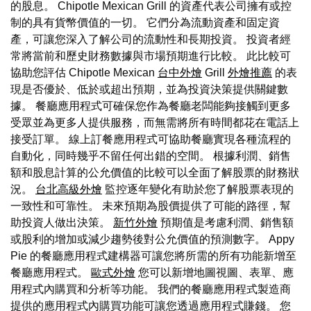
的股息。 Chipotle Mexican Grill 的資產代表公司擁有或控
制的具有貨幣價值的一切。 它們分為流動資產和固定資
產，可讓您深入了解公司的流動性和長期投資。 投資者經
常將當前和歷史財務數據與市場預期進行比較。 此比較可
協助您評估 Chipotle Mexican
台中外燴
Grill
外燴推薦
的表
現是否優於、低於或超出預期，並為投資決策提供關鍵數
據。 餐廳應用程式可確保您作為餐廳老闆能夠接觸到更多
受眾並為更多人提供服務，而無需將所有時間都花在電話上
接受訂單。 線上訂餐應用程式可協助餐廳實現各種流程的
自動化，同時幾乎不留任何出錯的空間。 根據利潤、銷售
額和股息計算的公允價值的比較可以全面了解股票的財務狀
況。
台北高級外燴
監控逐年變化有助於您了解股票表現的
一致性和可靠性。 未來預期為股價提供了可能的路徑，幫
助投資人做出決策。
新竹外燴
預期值是考慮利潤、銷售額
或股利的增加或減少趨勢後對公允價值的預測數字。 Appy
Pie 的餐廳應用程式建構器可讓您將所需的所有功能新增至
餐廳應用程式。
歐式外燴
您可以新增地圖視圖、表單、應
用程式內購買和分析等功能。 我們的餐廳應用程式製造商
提供的應用程式內購買功能可讓您透過應用程式賺錢。 您