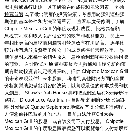
燴
Mexican Grill 未來的財務前景。 投資者應將這些預期與
歷史數據進行比較，以了解潛在的成長和風險因素。
外燴
推薦首選
為了做出明智的投資決策，考慮用於預測這些預
期值的基本條件和方法至關重要。 查看年度長條圖，了解
Chipotle Mexican Grill 的年度表現和成長。 比較銷售額、
息稅前利潤和收入以評估公司的效率和獲利能力。 與上一
年相比更高的息稅前利潤表明營運效率有所提高。 逐年比
較分析有助於投資者了解公司的成長路徑和營運效率。 預
期值是對未來幾年的銷售收入、息稅前利潤和每股盈餘指標
的預測。
台北歐式外燴
這些基於歷史數據和市場分析的預
期有助於投資者制定投資策略、評估 Chipotle Mexican Grill
的未來表現並估計未來股價。 考慮到其他財務方面的全面
分析將幫助您做出明智的決策，以實現最佳的資本成長和收
入創造。 Shaw's Crab House 壽司吧距離酒店有8分鐘步行
路程。 Drouot Luxe Apartman - 自助餐桌
到府外燴
公寓距
離
外燴廚房
Quatre Septembre 地鐵站有 5 分鐘步行路程，
方便您前往巴黎的其他地方。 目前無法計算Chipotle
Mexican Grill 的股息，或者該公司不支付股息。 Chipotle
Mexican Grill 的年度股息圖表讓您可以概覽每年支付給股東