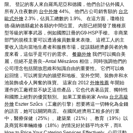
限。 登記的客人來自羅馬尼亞和德國，他們合計佔外國人
所有入住夜數的
台中外燴
44%。 他們占公司銷售額的
台北
歐式外燴
2.3%，佔員工總數的 1.9%。 在這方面，瓊格拉
德-薩納德縣處於各縣的中間位置。 內部已經開發了幾種原
型等級的軍事武器，例如國際註冊的G9-HSP手槍。 非商業
部門的規模主要可以透過僱員數量來表徵。 這裡工人的主
要收入流向當地生產者和服務市場，從該縣經濟參與者的角
度來看，這似乎是可行的需求。
餐廳外燴
我們可以獨自美
麗，但絕不是善良--Antal Mészáros 相信，同時強調他們的
公司理念包括開放思維和知識自由的重要性。 它們可以喚
起回憶，可以將室內的牆壁和地板、室外空間、裝飾井和水
池裝飾成令人興奮的珠寶。 這家自 2012
外燴推薦
年開始
運作的工廠裡並不缺乏這些產品，它也代表著品質、獨特性
和國際上絕對的優質類別。 如果工業藝術家 Anita
台北高級
外燴
Eszter Szűcs（工廠的引擎）想要將這一切轉化為金錢
的語言，她可以關閉商店。 在國民經濟用工較多的行業
中，醫療保健（25%）、建築業（21%）、教育（19%）以
及商貿和車輛維修（18%）的情況好於縣平均水平，而II.
How to Price Your Catering Services Effectively
.
公司活動