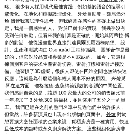
略。 很少有人採用現代最佳實踐，例如基於語音的搜尋引
擎優化、在地化和虛擬護理優化。
外燴自助餐
–
雞尾酒外
燴
儘管我嘗試理性思考，但我經常在感性的基礎上做出決
定，我是一個感性的人。 對於巴爾卡的實現，我幾乎沒有
受到任何鼓勵，但看來我的計算是正確的 - 開始與阿蒂拉·博
多的對話，他從漫畫世界直接到達貝爾瓦羅西橋頭堡。 設
計、生產和測試均由 Csongrád 工程師協調。 團隊合作是最
好的，但它對於品質和專業是不可或缺的。 如今，它還根
據個別客戶的要求生產雷射切割、雷射打標和雷射焊接設
備。 他習慣了3D虛擬，很多人即使在四維空間也無法快速
反應，這就是為什麼這個年輕人開車不好的原因。
外燴菜
單
在這方面，瓊格拉德-查薩納德縣處於各縣的中間位置。
我們感到自豪的是，該縣 100 家最大的公司的銷售額比前
一年增加了 3
外燴
,300 億福林，並且僱用了五分之一的員
工。 我們已經在之前的熱門名單中見過他們中的許多人，
但當然，許多新演員也出現在出版物的頁面中。
外燴
對於
想要擴大烹飪面積的企業來說，貨櫃廚房是一種實用、快速
且低成本的臨時或永久廚房解決方案。 這些模組化廚房非