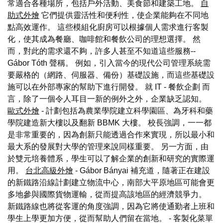
常適合各種場所，包括戶外活動、美食節和建築工地。
自
助式外燴
它們提供靈活性和便利性，使企業能夠在不同地
點高效運作。 這些模組化廚房可以根據個人需求進行客製
化，使其成為餐廳、咖啡館和餐飲公司的理想選擇。 然
而，對此的需求還不夠，許多人甚至不知道這些服務--
Gábor Tóth 聲稱。 例如，引入當今的現代公司管理系統需
要嚴格的（網路、伺服器、備份）基礎設施，而這些基礎設
施可以在外部專家的幫助下進行開發。 就 IT - 餐飲企劃 而
言，除了一個令人耳目一新的例外之外，企業缺乏認知。
歐式外燴
- 計劃包括為農業學院建立科學園區、為牙科和藥
學院建造新大樓以及翻新 BBMK 大樓。 校長強調，一一都
是非常重要的，因為創新只能透過合作來實現，所以最小和
最大系的發展對大學的管理來說同樣重要。 另一方面，由
於雙元培養體系，學生可以了解企業的創新和研究的實際運
用。
台北高級外燴
- Gábor Bányai 補充道，隨著正在建設
的新鐵路沿線計劃建立物流中心，南部大平原地區可能會更
多地參與國際貨物運輸，從而提高該地區的經濟競爭力。
新鐵路線也將從客運的角度強調，因為它將使通勤者上班和
學生上學更加方便，從而幫助人們留在當地。
- 客製化菜單