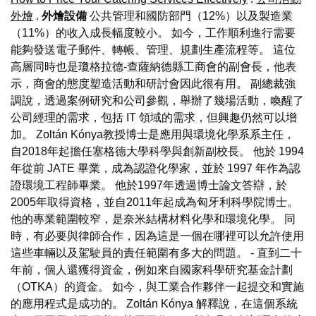
外燴
.
外燴設備
公共管理和國防部門（12%）以及製造業
（11%）的收入成長幅度較小。 如今，工作順利進行需要
能夠發送電子郵件、轉帳、管理、規劃生產流程等。 這位
高層同時也是瓊格拉德-查薩納德縣工商會的副會長，他表
示，商會的態度塑造活動和研討會因此很有用。 副總裁強
調說，透過案例研究和公司參觀，舉辦了幾場活動，喚醒了
公司經理的需求，包括 IT 領域的需求，但興趣仍然可以增
加。 Zoltán Kónya教授博士是應用與環境化學系系主任，
自2018年起擔任塞格德大學科學與創新副校長。 他於 1994
年從前 JATE 畢業，成為認證化學家，並於 1997 年作為認
證環境工程師畢業。 他於1997年透過博士論文答辯，於
2005年取得資格，並自2011年起成為匈牙利科學院博士。
他的專業範圍較窄，是奈米結構材料化學和環境化學。 同
時，有必要與律師合作，因為這是一個在哪裡可以允許使用
這些車輛以及駕駛員的責任範圍有多大的問題。 - 直到二十
年前，個人還獲得資金，例如來自國家科學研究基金計劃
（OTKA）的資金。 如今，與工業合作夥伴一起提交和實施
的應用程式是成功的。 Zoltán Kónya 解釋說，在這個系統