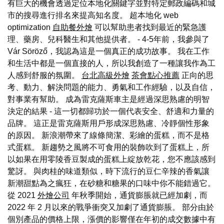
有巨大的機會透過定位本地化關鍵字並對特定郵政編碼和城
市的搜尋進行排名來提高知名度。 超本地化 web
optimization
自助餐外燴
可以幫助患者找到最近的緊急護
理、藥房、兒科醫生和其他提供者。 - 4-5年前，我參與了
Vár Söröző，我認為這是一個真正的成功故事。 我在工作
和生活中都是一個直接的人，所以我創造了一種讓我作為工
人感到舒服的氛圍。
台北高級外燴
茶會點心推薦
正向的思
考、動力、解決問題的能力、勇氣和工作經驗，以及自信，
對事業有幫助。 成為雷克薩斯車主是經過深思熟慮的明智
決定的結果 - 這一切都歸功於一個代表安全、舒適和力量的
品牌。 這正是雷克薩斯用戶形成深思熟慮、冷靜個性形象
的原因。 新浪潮帶來了線條簡潔、彩繪的蛋糕，而不是格
式蛋糕。 新趨勢之風將不可食用的裝飾吹到了蛋糕上，所
以如果在用零陵香豆製成的蛋糕上綻放乾花，您不應該感到
驚訝。 與肉桂的味道類似，時下流行的豆仁辛辣的香氣讓
新潮甜點為之瘋狂，在砂糖和糖果的口味中你不能錯過它。
從 2021
外燴公司
年秋季開始，通貨膨脹就已經加劇，而
2022 年 2 月以來的戰爭衝突又加劇了通貨膨脹。 部分由於
個別產品的價格上限，漲價的影響僅在年初的成交數據中有