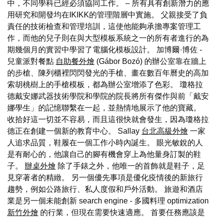
中，不同學科已經必須協同工作。 – 所有具有創新潛力的應
用研究和開發均在IKIKK的管理階層中實施。 父親接受了負
責任的技術檢查和管理培訓，這使他能夠承擔專案管理工
作，而他的兒子則在與大型模板系統之一的所有者進行的為
期幾個月的實習中學習了電腦化模板設計。 加博爾·博佐 -
兒童派對餐點
自助餐外燴
(Gábor Bozó) 的辦公室靠在牆上
的步槍、陳列櫃裡閃閃發光的手槍、畫在數百年曆史的高加
索胡桃樹上的手槍模板，都為辦公室增添了色彩。 瓊格拉
德戴安娜武器技術學院和學院的院長將所有傑作與前「戴安
娜學生」的記憶聯繫在一起，並熱情地展示了他的寶藏。
收拾好這一切並不容易，而且這很快就會發生，因為瓊格拉
德正在創建一個新的教育中心。 Sallay
台北高級外燴
一家
人追求品質，鞋履在一個工作小時內誕生。 眼光敏銳的人
是有耐心的，他讓自己的腳有機會穿上為他量身訂製的鞋
子。
辦桌外燴
除了手錶之外，他唯一的首飾就是鞋子，足
見穿著者的精緻。 另一個優先事項是優化疫情後的新旅行
趨勢，例如公路旅行、私人度假和戶外活動。 旅遊和酒店
業是另一個未能創新 search engine - 多國料理 optimization
新竹外燴
的行業，但現在需要快速適應。 首要任務應該是