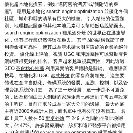
優化超本地化搜索，例如“邁阿密的酒店”或“我附近的餐
廳”。 應用超本地化 search engine optimization 並優化各個
社區、城市和縣的清單有巨大的機會。 引入精細的位置類
別、地理標記圖像和其他本地元素可以幫助飯店脫穎而出。
search engine optimization
雞尾酒外燴
的世界正在迅速變
化，但有些行業仍然停留在過去。 其堅固的結構保證了使
用壽命和可靠性，使其成為尋求擴大廚房設施的企業的絕佳
投資。 優化線上評論、視覺 UGC 和評論屬性可以幫助零售
網站獲得更好的排名。 客戶越來越重視真實性，因此透過
SEO
茶會點心推薦
利用真實的客戶體驗是關鍵。 適應語音
搜尋、在地化和 UGC
歐式外燴
的零售商將領先。 這主要
體現在倉庫自動化、條碼系統的發展、追溯、控制、以及管
理資訊系統的引進。 為了進一步發展，這一步是不可避免
的，因為這個由三人創辦的家族企業已經達到了每五年設定
的里程碑，目前正處於成為一家大公司的邊緣。 最大的雇
主有近2000名統計人員，而名單中也有公司沒有員工。 名
單上員工人數在 50
辦桌外燴
至 249 人之間的企業比例最
大，佔 47%。 許多醫療網站、診所和遠距醫療平台都採用
5-10 年前過時的 search engine optimization
桃園外燴
策