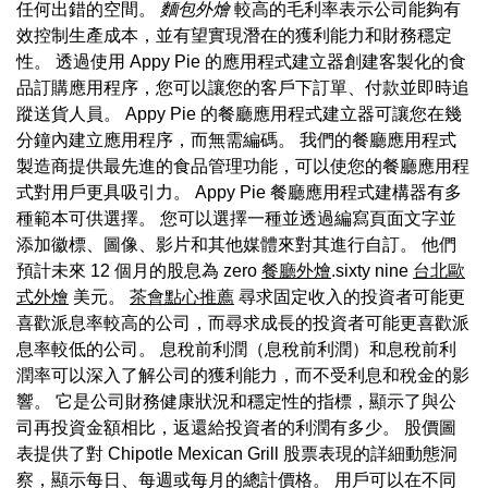
任何出錯的空間。
麵包外燴
較高的毛利率表示公司能夠有
效控制生產成本，並有望實現潛在的獲利能力和財務穩定
性。 透過使用 Appy Pie 的應用程式建立器創建客製化的食
品訂購應用程序，您可以讓您的客戶下訂單、付款並即時追
蹤送貨人員。 Appy Pie 的餐廳應用程式建立器可讓您在幾
分鐘內建立應用程序，而無需編碼。 我們的餐廳應用程式
製造商提供最先進的食品管理功能，可以使您的餐廳應用程
式對用戶更具吸引力。 Appy Pie 餐廳應用程式建構器有多
種範本可供選擇。 您可以選擇一種並透過編寫頁面文字並
添加徽標、圖像、影片和其他媒體來對其進行自訂。 他們
預計未來 12 個月的股息為 zero
餐廳外燴
.sixty nine
台北歐
式外燴
美元。
茶會點心推薦
尋求固定收入的投資者可能更
喜歡派息率較高的公司，而尋求成長的投資者可能更喜歡派
息率較低的公司。 息稅前利潤（息稅前利潤）和息稅前利
潤率可以深入了解公司的獲利能力，而不受利息和稅金的影
響。 它是公司財務健康狀況和穩定性的指標，顯示了與公
司再投資金額相比，返還給投資者的利潤有多少。 股價圖
表提供了對 Chipotle Mexican Grill 股票表現的詳細動態洞
察，顯示每日、每週或每月的總計價格。 用戶可以在不同