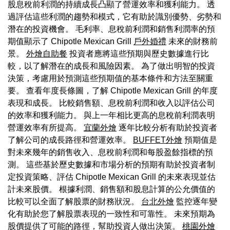
股息稅前利潤的持續成長凸顯了營運效率和獲利能力。 透
過評估這些利潤的趨勢和模式，它有助於識別優勢、劣勢和
潛在的投資機會。 毛利率、息稅前利潤和銷售利潤率的預
期值顯示了 Chipotle Mexican Grill
戶外婚禮
未來的財務前
景。
外燴自助餐
投資者應將這些預期與歷史數據進行比
較，以了解潛在的成長和風險因素。 為了做出明智的投資
決策，考慮用於預測這些預期值的基本條件和方法至關重
要。 查看年度長條圖，了解 Chipotle Mexican Grill 的年度
表現和成長。 比較銷售額、息稅前利潤和收入以評估公司
的效率和獲利能力。 與上一年相比更高的息稅前利潤表明
營運效率有所提高。
宜蘭外燴
逐年比較分析有助於投資者
了解公司的成長路徑和營運效率。
BUFFET外燴
預期值是
對未來幾年的銷售收入、息稅前利潤和每股盈餘指標的預
測。 這些基於歷史數據和市場分析的預期有助於投資者制
定投資策略、評估 Chipotle Mexican Grill 的未來表現並估
計未來股價。 根據利潤、銷售額和股息計算的公允價值的
比較可以全面了解股票的財務狀況。
台北外燴
監控逐年變
化有助於您了解股票表現的一致性和可靠性。 未來預期為
股價提供了可能的路徑，幫助投資人做出決策。
桃園外燴