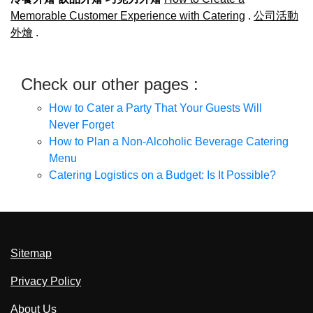
Memorable Customer Experience with Catering
.
公司活動
外燴
.
Check our other pages :
How to Cater a Party That Your Guests Will
Never Forget
How to Plan a Non-Alcoholic Beverage Catering
Menu
Catering Logistics on a Budget: Is It Possible?
Sitemap
Privacy Policy
About Us