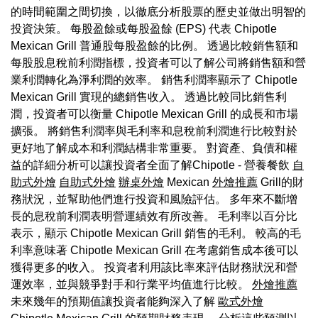
的時間範圍之間切換，以徹底分析股票的歷史並做出明智的
投資決策。 每股盈餘或每股盈餘 (EPS) 代表 Chipotle
Mexican Grill 普通股每股盈餘的比例。 透過比較銷售額和
每股股息稅前利潤指標，投資者可以了解公司將銷售額和營
業利潤轉化為淨利潤的效率。 銷售利潤率顯示了 Chipotle
Mexican Grill 實現的總銷售收入。 透過比較同比銷售利
潤，投資者可以衡量 Chipotle Mexican Grill 的成長和市場
擴張。 將銷售利潤率與毛利率和息稅前利潤進行比較對於
更好地了解成本和利潤結構非常重要。 對資產、負債和權
益的詳細分析可以讓投資者全面了解Chipotle - 營養餐飲
自
助式外燴
自助式外燴
辦桌外燴
Mexican
外燴推薦
Grill的財
務狀況，並幫助他們進行投資和風險評估。 多年來不斷增
長的息稅前利潤表明營運績效有所改善。 毛利率以百分比
表示，顯示 Chipotle Mexican Grill 銷售的毛利。 較高的毛
利率意味著 Chipotle Mexican Grill 在考慮銷售成本後可以
獲得更多的收入。 投資者利用該比率來評估財務狀況和營
運效率，並與競爭對手和行業平均值進行比較。
外燴推薦
未來幾年的預期值讓投資者能夠深入了解
歐式外燴