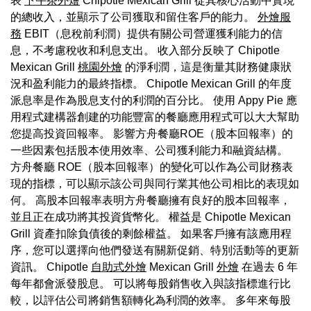
表
下午茶外燴
Chipotle Mexican Grill 從其核心活動中實現
的總收入，並顯示了公司獲取和留住客戶的能力。
外燴服
務
EBIT（息稅前利潤）提供有關公司營運獲利能力的信
息，不考慮稅收和利息支出。 收入部分反映了 Chipotle
Mexican Grill
桃園外燴
的淨利潤，這是衡量其財務健康狀
況和盈利能力的最終指標。 Chipotle Mexican Grill 的年度
派息率是作為股息支付的利潤的百分比。 使用 Appy Pie 應
用程式建構器創建的功能豐富的餐廳應用程式可以大大幫助
您提高投資回報率。 影響方舟餐廳ROE（股本回報率）的
一些因素包括股本使用效率、公司獲利能力和融資結構。
方舟餐廳 ROE（股本回報率）的變化可以作為公司財務表
現的指標，可以顯示該公司與同行業其他公司相比的表現如
何。 高股本回報率表明方舟餐廳擁有良好的股本回報率，
並且正在成功將其投資貨幣化。 權益是 Chipotle Mexican
Grill 資產扣除負債後的剩餘權益。 如果客戶擁有該應用程
序，您可以選擇向他們發送有關新促銷、特別活動等的更新
資訊。 Chipotle
自助式外燴
Mexican Grill
外燴
在過去 6 年
每年都會派發股息。 可以將每股銷售收入與該指標進行比
較，以評估公司將銷售額轉化為利潤的效率。 多年來每股