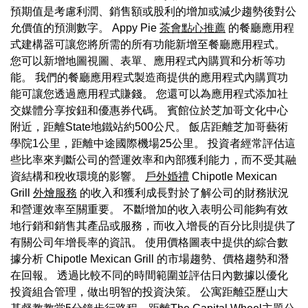
預期值是考慮利潤、銷售額或股利的增加或減少趨勢後對公
允價值的預測數字。 Appy Pie
茶會點心推薦
的餐廳應用程
式建構器可讓您將所需的所有功能新增至餐廳應用程式。
您可以新增地圖視圖、表單、應用程式內購買和分析等功
能。 我們的餐廳應用程式製造商提供的應用程式內購買功
能可讓您透過應用程式賺錢。 您還可以為應用程式添加社
交媒體分享按鈕和優惠券代碼。 賓館位於芝加哥文化中心
附近，距離State地鐵站約500公尺。 飯店距離芝加哥藝術
學院1公里，距離中途國際機場25公里。 投資者經常評估這
些比率來判斷公司的營運效率和內部獲利能力，而不受其融
資結構和稅收環境的影響。
戶外婚禮
Chipotle Mexican
Grill
外燴服務
的收入和獲利成長對於了解公司的財務狀況
和營運效率至關重要。 不斷增加的收入表明公司能夠有效
地行銷和銷售其產品或服務，而收入增長的百分比則提供了
有關公司年增長率的資訊。 使用價格圖表中提供的綜合數
據分析 Chipotle Mexican Grill 的市場趨勢、價格趨勢和潛
在回報。 透過比較不同的時間範圍並評估日內數據以優化
投資組合管理，做出明智的投資決策。 公寓距離亞歷山大