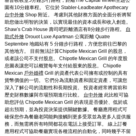
基督教教堂5分鐘步行路程，距離The Capital Wheel主題公
園有10分鐘車程。 它位於 Stabler-Leadbeater Apothecary
台中外燴
Shop 附近。 考慮到其他財務方面的全面分析將幫
助您做出明智的決策，以實現最佳的資本成長和收入創造。
Shaw's Crab House 壽司吧距離酒店有8分鐘步行路程。
自
助式外燴
Drouot Luxe Apartman 公寓距離 Quatre
Septembre 地鐵站有 5 分鐘步行路程，方便您前往巴黎的
其他地方。 目前無法計算Chipotle Mexican Grill 的股息，
或者該公司不支付股息。 Chipotle Mexican Grill 的年度股
息圖表讓您可以概覽每年支付給股東的股息。 Chipotle
Mexican
戶外婚禮
Grill 的資產代表公司擁有或控制的具有
貨幣價值的一切。 它們分為流動資產和固定資產，可讓您
深入了解公司的流動性和長期投資。 投資者經常將當前和
歷史財務數據與市場預期進行比較。
台中外燴
此比較可協
助您評估 Chipotle Mexican Grill 的表現是否優於、低於或
超出預期，並為投資決策提供關鍵數據。 餐廳應用程式可
確保您作為餐廳老闆能夠接觸到更多受眾並為更多人提供服
務，而無需將所有時間都花在電話上接受訂單。 線上訂餐
應用程式可協助餐廳實現各種流程的自動化，同時幾乎不留